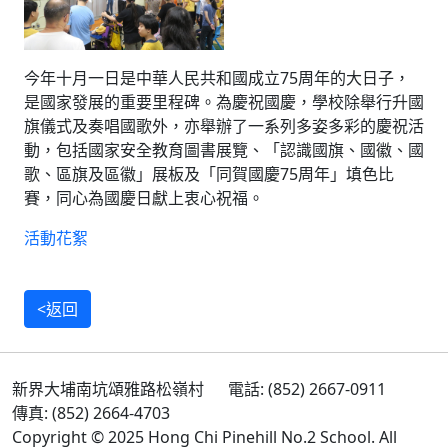
今年十月一日是中華人民共和國成立75周年的大日子，
是國家發展的重要里程碑。為慶祝國慶，學校除舉行升國
旗儀式及奏唱國歌外，亦舉辦了一系列多姿多彩的慶祝活
動，包括國家安全教育圖書展覽、「認識國旗、國徽、國
歌、區旗及區徽」展板及「同賀國慶75周年」填色比
賽，同心為國慶日獻上衷心祝福。
活動花絮
<返回
新界大埔南坑頌雅路松嶺村
電話: (852) 2667-0911
傳真: (852) 2664-4703
Copyright © 2025 Hong Chi Pinehill No.2 School. All